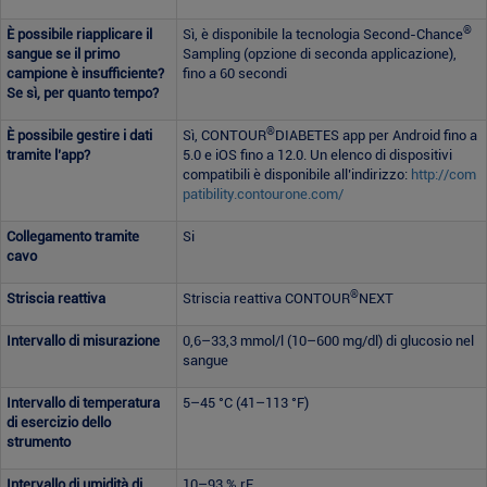
®
È possibile riapplicare il
Sì, è disponibile la tecnologia Second-Chance
sangue se il primo
Sampling (opzione di seconda applicazione),
campione è insufficiente?
fino a 60 secondi
Se sì, per quanto tempo?
®
È possibile gestire i dati
Sì, CONTOUR
DIABETES app per Android fino a
tramite l’app?
5.0 e iOS fino a 12.0. Un elenco di dispositivi
compatibili è disponibile all’indirizzo:
http://com
patibility.contourone.com/
Collegamento tramite
Si
cavo
®
Striscia reattiva
Striscia reattiva CONTOUR
NEXT
Intervallo di misurazione
0,6–33,3 mmol/l (10–600 mg/dl) di glucosio nel
sangue
Intervallo di temperatura
5–45 °C (41–113 °F)
di esercizio dello
strumento
Intervallo di umidità di
10–93 % rF