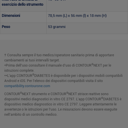
esercizio dello strumento
Dimensioni
78,5 mm (L) x 56 mm (l) x 18 mm (H)
Peso
53 grammi
† Consulta sempre il tuo medico/operatore sanitario prima di apportare
cambiamenti ai tuoi intervalli target.
®
*Prima dell'uso consultare il manuale d’uso di CONTOUR
NEXT per le
istruzioni complete.
®
**L’app CONTOUR
DIABETES è disponibile per i dispositivi mobili compatibili
Android e iOS. Per l’elenco dei dispositivi compatibili visita il sito
compatibility.contourone.com
®
®
CONTOUR
NEXT strumento e CONTOUR
NEXT strisce reattive sono
®
dispositivi medici diagnostici in vitro CE 2797. L'app CONTOUR
DIABETES è
dispositivo medico diagnostico in vitro CE 2797. Leggere attentamente le
avvertenze o le istruzioni per l’uso. Le misurazioni devono essere eseguite
nell’ambito di un controllo medico.