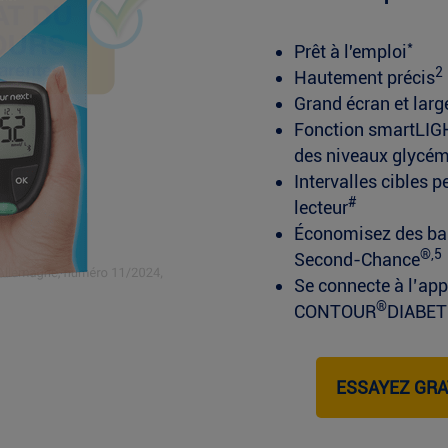
*
Prêt à l'emploi
2
Hautement précis
Grand écran et large
Fonction smartLIG
des niveaux glycé
Intervalles cibles 
#
lecteur
Économisez des ban
®,5
Second-Chance
Se connecte à l’app
®
CONTOUR
DIABET
ESSAYEZ GR