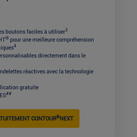
3
s boutons faciles à utiliser
®
HT
pour une meilleure compréhension
4
miques
personnalisables directement dans le
delettes réactives avec la technologie
lication gratuite
##
ES
®
ATUITEMENT CONTOUR
NEXT