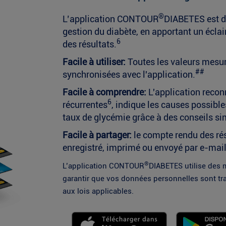
®
L’application CONTOUR
DIABETES est di
gestion du diabète, en apportant un écla
6
des résultats.
Facile à utiliser:
Toutes les valeurs mes
##
synchronisées avec l'application.
Facile à comprendre:
L'application recon
6
récurrentes
, indique les causes possibl
taux de glycémie grâce à des conseils si
Facile à partager:
le compte rendu des ré
enregistré, imprimé ou envoyé par e-mai
®
L’application CONTOUR
DIABETES utilise des 
garantir que vos données personnelles sont tr
aux lois applicables.