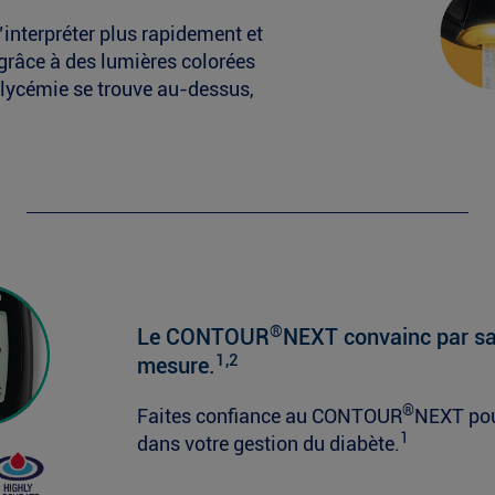
interpréter plus rapidement et
grâce à des lumières colorées
e glycémie se trouve au-dessus,
®
Le CONTOUR
NEXT convainc par sa 
1,2
mesure.
®
Faites confiance au CONTOUR
NEXT pou
1
dans votre gestion du diabète.