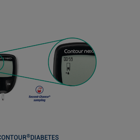
®
te CONTOUR
DIABETES